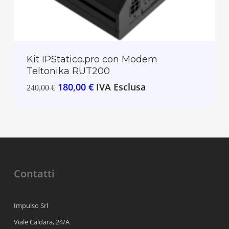
Kit IPStatico.pro con Modem
Teltonika RUT200
Original
Current
180,00
€
IVA Esclusa
240,00
€
price
price
was:
is:
240,00 €.
180,00 €.
Contatti
Impulso Srl
Viale Caldara, 24/A